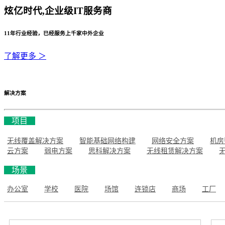
炫亿时代,企业级IT服务商
11年行业经验，已经服务上千家中外企业
了解更多 ＞
解决方案
项目
无线覆盖解决方案
智能基础网络构建
网络安全方案
机房
云方案
弱电方案
思科解决方案
无线租赁解决方案
场景
办公室
学校
医院
场馆
连锁店
商场
工厂