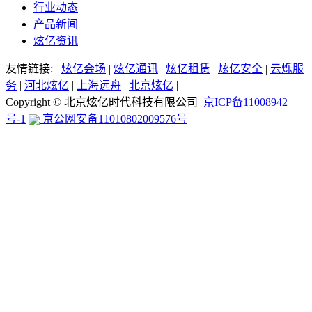
行业动态
产品新闻
炫亿资讯
友情链接:
炫亿会场
|
炫亿通讯
|
炫亿租赁
|
炫亿安全
|
云烁服
务
|
河北炫亿
|
上海远舟
|
北京炫亿
|
Copyright © 北京炫亿时代科技有限公司
京ICP备11008942
号-1
京公网安备11010802009576号