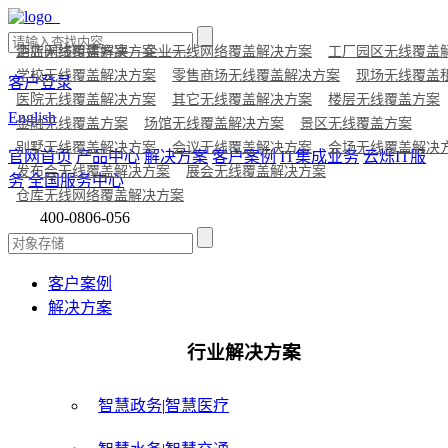
酒店无线覆盖方案
企业网络组建解决方案
企业无线网络覆盖解决方案
工厂园区无线覆盖
学校无线覆盖解决方案
零售商场无线覆盖解决方案
现场无线覆盖
客户登录
医院无线覆盖解决方案
其它无线覆盖解决方案
楼层无线覆盖方案
English
金融无线覆盖方案
场馆无线覆盖解决方案
景区无线覆盖方案
别墅无线覆盖解决方案
会议无线覆盖解决方案
会场无线覆盖解决
官网首页
产品中心
解决方案
客户案例
IT集成业务
云烁IT服
发布会无线覆盖解决方案
展会无线覆盖解决方案
务
全国服务中心
仓库无线网络覆盖解决方案
400-0806-056
客户案例
解决方案
行业解决方案
智慧政务
|
智慧医疗