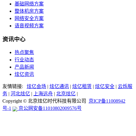
基础网络方案
整体机房方案
网络安全方案
语音视频方案
资讯中心
热点聚焦
行业动态
产品新闻
炫亿资讯
友情链接:
炫亿会场
|
炫亿通讯
|
炫亿租赁
|
炫亿安全
|
云烁服
务
|
河北炫亿
|
上海远舟
|
北京炫亿
|
Copyright © 北京炫亿时代科技有限公司
京ICP备11008942
号-1
京公网安备11010802009576号