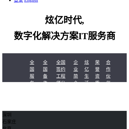
登录
English
炫亿时代,
数字化解决方案IT服务商
全
全
全国
企
炫
荣
合
国
国
签约
业
亿
誉
作
服
备
工程
简
生
资
伙
务
件
师分
介
活
质
伴
覆盖全国的备件库，严谨的测试流程，严格的压力测试，灵活的库存调度
中
中
布
备件中心，分别位于北京的中国备件中心总部(辐射全 国)，上海的华
心
心
华南备件 中心（含港澳台地区）。
深圳
石家庄
北京