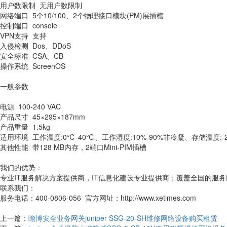
用户数限制
无用户数限制
网络端口
5个10/100、2个物理接口模块(PM)展插槽
控制端口
console
VPN支持
支持
入侵检测
Dos、DDoS
安全标准
CSA、CB
操作系统
ScreenOS
一般参数
电源
100-240 VAC
产品尺寸
45×295×187mm
产品重量
1.5kg
适用环境
工作温度:0℃-40℃、工作湿度:10%-90%非冷凝、存储温度:-
其他性能
带128 MB内存，2端口Mini-PIM插槽
我们的优势：
专业IT服务解决方案提供商，IT信息化建设专业提供商；覆盖全国的服
联系我们：
服务电话：400-0806-056 官方网址：http://www.xetimes.com
上一篇：
瞻博安全业务网关juniper SSG-20-SH维修网络设备购买租赁