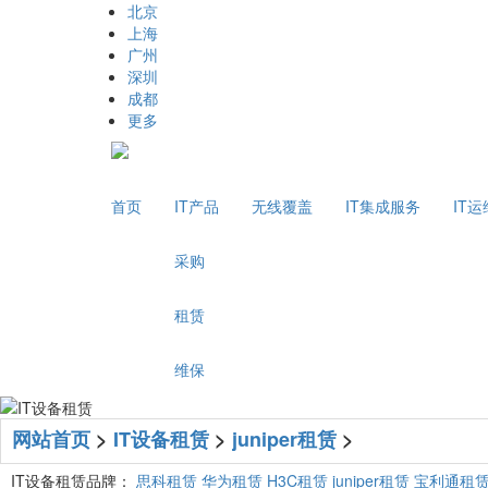
北京
上海
广州
深圳
成都
更多
首页
IT产品
无线覆盖
IT集成服务
IT
采购
租赁
维保
网站首页
>
IT设备租赁
>
juniper租赁
>
IT设备租赁品牌：
思科租赁
华为租赁
H3C租赁
juniper租赁
宝利通租