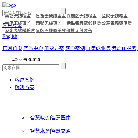
商场无线覆盖
年会无线覆盖
百货无线覆盖
发布会无线覆盖
连锁店无线覆盖
展会无线覆盖
医院无线覆盖
会议无线覆盖
小区无线覆盖
会场无线覆盖
别墅无线覆盖
场馆无线覆盖
仓库无线覆盖
活动会场无线租赁
办公室无线覆盖
展会无线租赁
客户登录
酒店无线覆盖
发布会无线租赁
景区无线覆盖
行业峰会无线租赁
工厂无线覆盖
English
官网首页
产品中心
解决方案
客户案例
IT集成业务
云烁IT服务
400-0806-056
客户案例
解决方案
智慧政务
|
智慧医疗
智慧水务
|
智慧交通